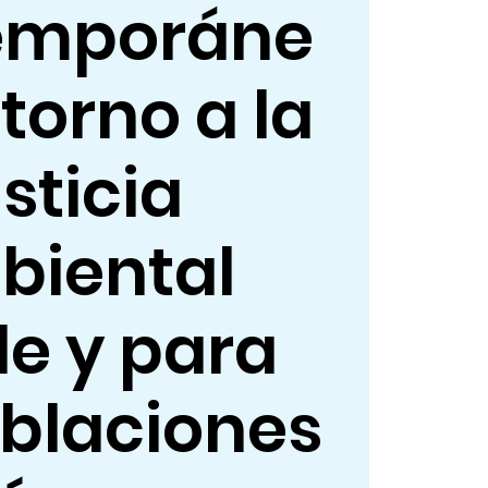
emporáne
 torno a la
usticia
biental
e y para
oblaciones