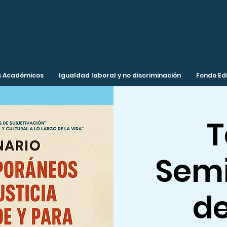
 Académicos
Igualdad laboral y no discriminación
Fondo Edi
T
Semi
d