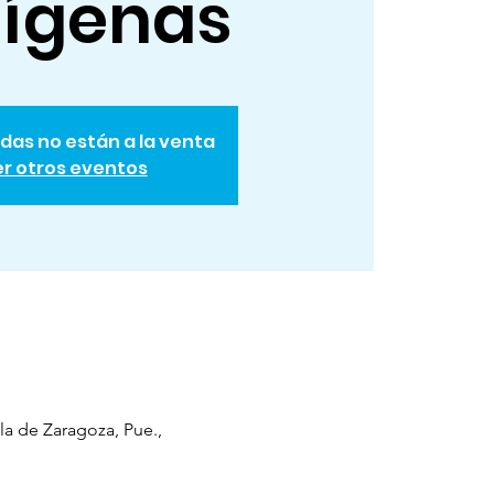
dígenas
das no están a la venta
r otros eventos
la de Zaragoza, Pue.,