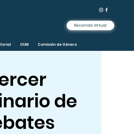
Recorrido Virtual
torial
OUM
Comisión de Género
ercer
nario de
ebates