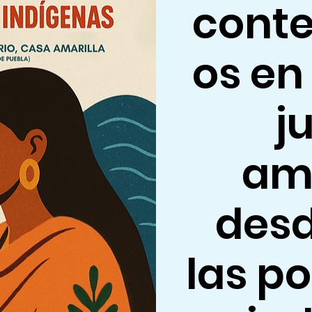
cont
os en
j
am
desd
las p