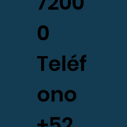
7200
0
Teléf
ono
+52