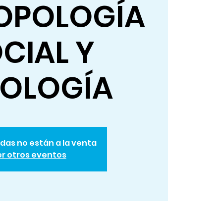
OPOLOGÍA
CIAL Y
NOLOGÍA
das no están a la venta
r otros eventos