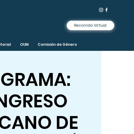
Recorrido Virtual
torial
OUM
Comisión de Género
GRAMA:
NGRESO
ICANO DE