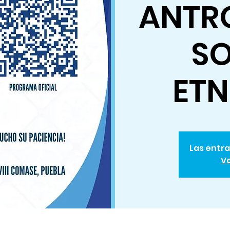
ANTR
SO
ET
Las entra
Ve