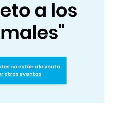
eto a los
imales"
das no están a la venta
r otros eventos