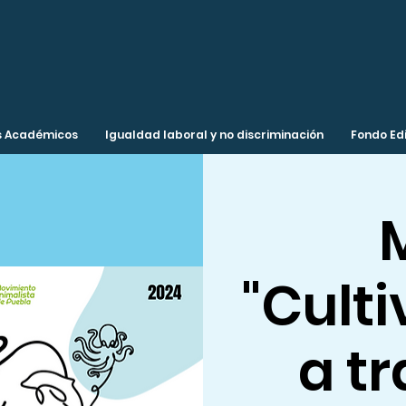
 Académicos
Igualdad laboral y no discriminación
Fondo Edi
"Cult
a tr