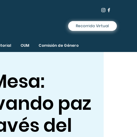
Recorrido Virtual
torial
OUM
Comisión de Género
Mesa:
ivando paz
avés del