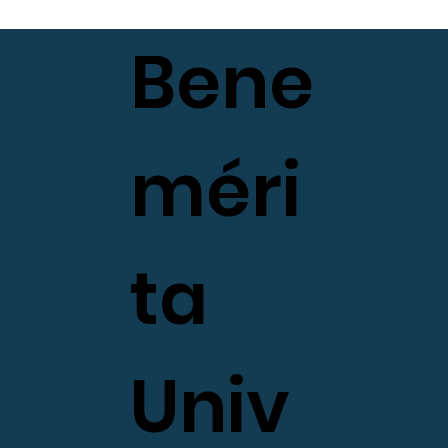
Bene
méri
ta
Univ