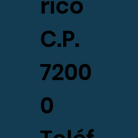
rico
C.P.
7200
0