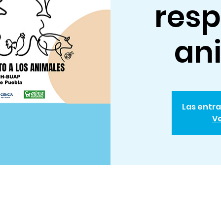
resp
an
Las entra
Ve