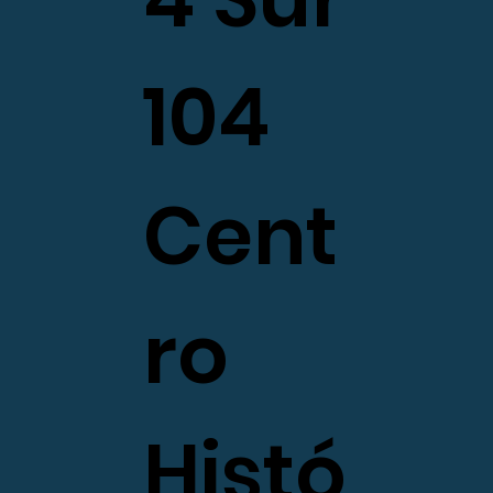
104
Cent
ro
Histó