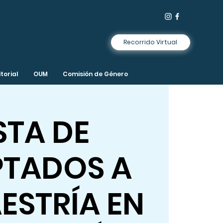
Recorrido Virtual
torial
OUM
Comisión de Género
STA DE
PTADOS A
ESTRÍA EN