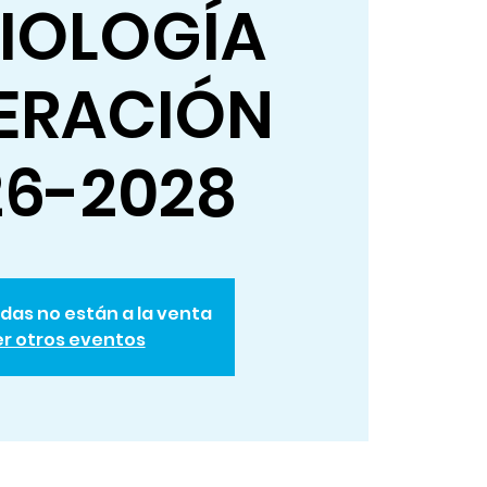
IOLOGÍA
ERACIÓN
26-2028
das no están a la venta
r otros eventos