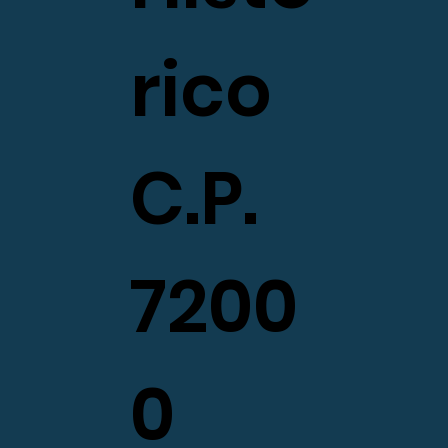
rico
C.P.
7200
0