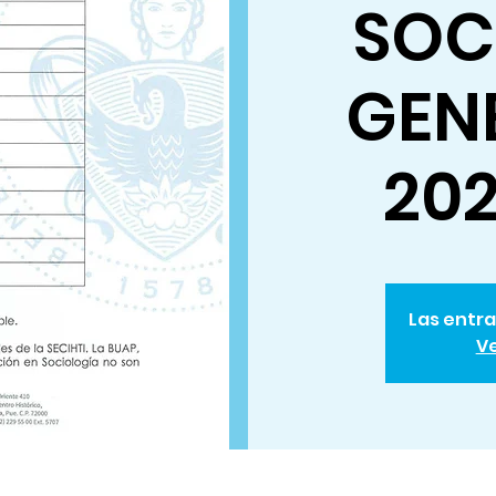
SOC
GEN
20
Las entra
Ve