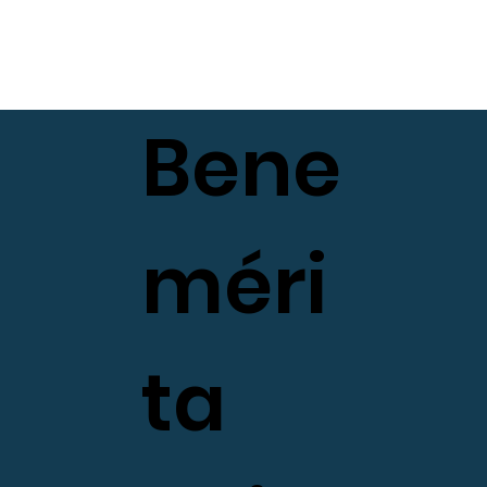
Bene
méri
ta