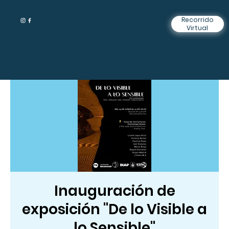
Recorrido
Virtual
Inauguración de
exposición "De lo Visible a
lo Sensible"