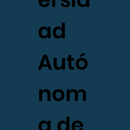
ad
Autó
nom
a de