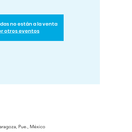
das no están a la venta
r otros eventos
Zaragoza, Pue., México