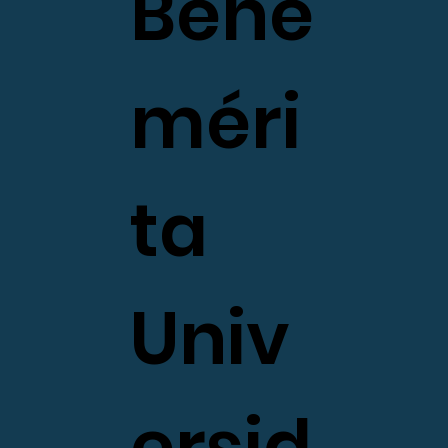
Bene
méri
ta
Univ
ersid