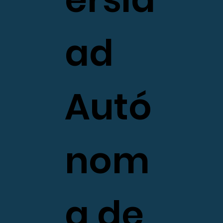
ad
Autó
nom
a de