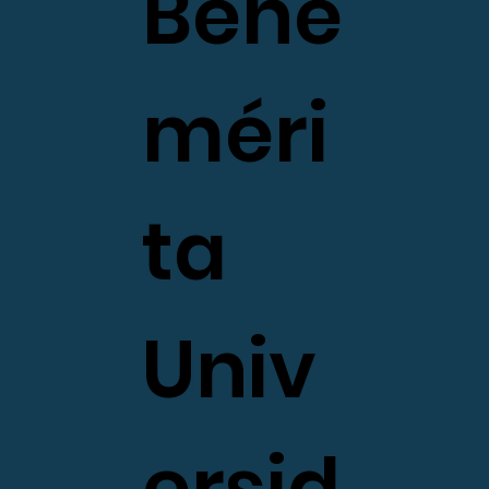
Bene
méri
ta
Univ
ersid