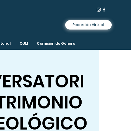
Recorrido Virtual
torial
OUM
Comisión de Género
ERSATORI
ATRIMONIO
EOLÓGICO