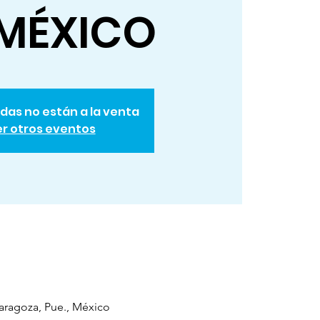
 MÉXICO
das no están a la venta
r otros eventos
Zaragoza, Pue., México