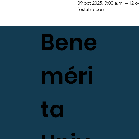
09 oct 2025, 9:00 a.m. – 12 o
festafro.com
Bene
méri
ta