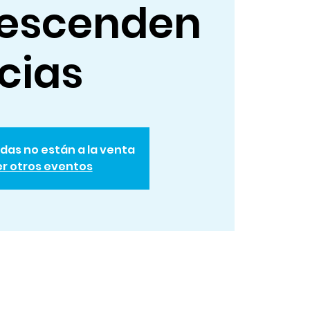
descenden
cias
das no están a la venta
r otros eventos