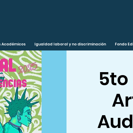
 Académicos
Igualdad laboral y no discriminación
Fondo Edi
5to 
Ar
Aud