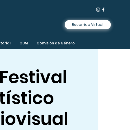
Recorrido Virtual
torial
OUM
Comisión de Género
Festival
tístico
iovisual