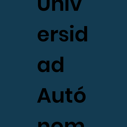
Univ
ersid
ad
Autó
nom